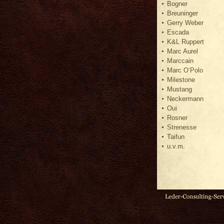
Bogner
Breuninger
Gerry Weber
Escada
K&L Ruppert
Marc Aurel
Marccain
Marc O‘Polo
Milestone
Mustang
Neckermann
Oui
Rosner
Strenesse
Taifun
u.v.m.